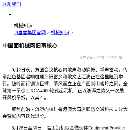
联系我们
机械知识
J9直营集团官网
>
机械知识
>
中国面机械网旧事核心
发布时间：2025-10-07 22:50
9月2日晚，方圆会议核心内歌声激动慷慨、掌声雷动，传
承红色基因唱响斑斓海阳雷乡和歌文艺汇演正在这里隆沉举
行。破岭而行钢铁巨臂，擎风而立正在广西崇山峻岭之间，全
球第一吊徐工XCA4000轮式起沉机，正以澎湃之势又一次展
开风机吊拆，以其？。
聚焦前沿・沉塑内核！粤港澳大湾区聪慧交通科技立异大
会暨展内容迭代进阶。
8月28日至30日，临工沉机取合做伙伴Equipment Provider