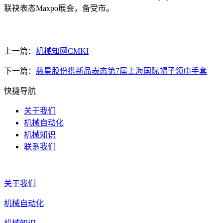
联袂表态Maxpo展会，备受市。
上一篇：
机械知网CMKI
下一篇：
慈星股份携新品表态第7届上海国际帽子领巾手套
快捷导航
关于我们
机械自动化
机械知识
联系我们
关于我们
机械自动化