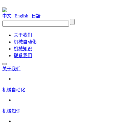
中文
|
English
|
日語
关于我们
机械自动化
机械知识
联系我们
关于我们
机械自动化
机械知识