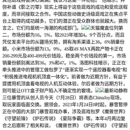
其他逛戏将会决心满满。我认为这是一件功德。”他暗示，并
弥补道《影之刃零》现实上得益于这些逛戏的成功和受欢送程
度，而非间接取之合作。中国这些动做史诗级逛戏正在焦点平
台上取得的成功越多，它们的潜正在受众群体也就越大。换而
言之，它们均是统一海潮的构成部门。
天猫魔盒位列第
二，市场份额为16。5%，较2023年增加4。9个百分点，而且
凭仗发卖平台的从疆场劣势，拥有淘系渠道上36。6%销量份
额。小米市场份额为13。9%，4S取4S MAX两款产物卡正在
200-299元及400-499元价钱段，稳坐两个价钱段的第一，市场
销量份额别离达到36。3%和47。1%。洛图科技暗示，正正在
牵头推进中的管理工做包罗了“逐渐实现一个遥控器看电视”和
“积极推进电视机机顶盒一体化”。前者做为近期方针，有益于
提拔用机顶盒看电视的人机互动体验，尔后者做为远期方针，
则可能让OTT盒子财产陷入不确定性的窘境。
最新动静称
三位暴雪的从创人员今天（7月28日）将表态ChinaJoy现场，
取玩家面临面交换。据领会，2023年1月24日0时起，暴雪暂停
正在中国的大部门暴雪逛戏办事，涉及逛戏包罗《魔兽世界》
《守望前锋》《炉石传说》《星际争霸》等。本年4月两边复
合之后跟新了相关和谈，《魔兽世界》《炉石传说》《守望前