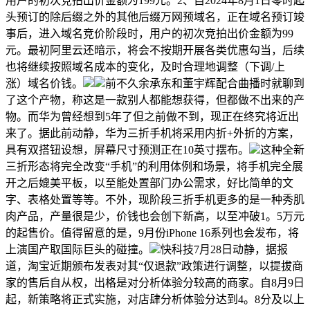
用户的初次竞拍出价金额为199元。2、自2024年8月1日零时起
头预订的除后缀之外的其他后缀万网预域名，正在域名预订竣
事后，进入域名竞价阶段时，用户的初次竞拍出价金额为99
元。最初阿里云还暗示，将会不按期开展各类优惠勾当，后续
也将继续按照域名成本的变化，及时合理地调整（下调/上
涨）域名价钱。
前不久余承东和董宇辉配合曲播时就聊到
了这个产物，称这是一款别人都能想获得，但都做不出来的产
物。而华为曾经想到5年了但之前做不到，现正在终究将近出
来了。据此前动静，华为三折手机将采用内折+外折的方案，
具有双搭钮设想，屏幕尺寸预测正在10英寸摆布。
这种全新
三折形态将完全改变“手机”的利用体例和场景，将手机完全展
开之后媲美平板，以至能处置部门办公需求，好比简单的文
字、表格处置等等。不外，现阶段三折手机更多的是一种秀肌
肉产品，产量很是少，价钱也会创下新高，以至冲破1。5万元
的起售价。值得留意的是，9月份iPhone 16系列也会发布，将
上演国产取国际巨头的碰撞。
快科技7月28日动静，据报
道，淘宝近期颁布发表对其“仅退款”政策进行调整，以提拔商
家的售后自从权，出格是对分析体验分较高的商家。自8月9日
起，新策略将正式实施，对店肆分析体验分达到4。8分及以上