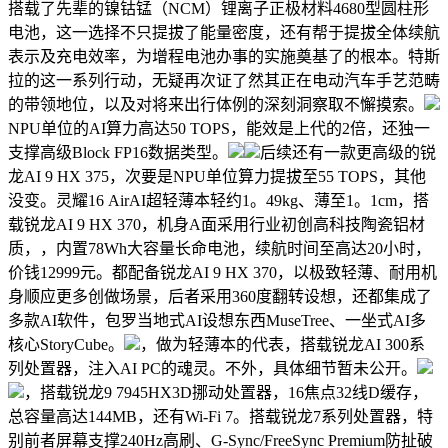
搭载了先辈的镍钴锰（NCM）锂离子正极材料4680型圆柱形
电池，这一选择不只提拔了能量密度，还有帮于提拔全体续航
表示及充电效率，为增程电池办事的实施奠基了的根本。特斯
拉的这一系列行动，无疑再次证了然其正在电动汽车手艺范畴
的带领地位，以及对将来出行体例的深刻洞察取不懈摸索。
NPU单位的AI算力高达50 TOPS，能效是上代的2倍，还独一
支撑高级Block FP16数据类型。
后续还有一款更高级的锐
龙AI 9 HX 375，次要是NPU单位算力提拔至55 TOPS，其他
没变。灵耀16 AirAI超轻薄本轻约1。49kg、薄至1。1cm，搭
载锐龙AI 9 HX 370，机身A面采用行业初创高科技陶瓷铝材
质，，内置78Wh大容量长命电池，续航时间至高达20小时，
价钱12999元。都配备锐龙AI 9 HX 370，以极致轻薄、耐用机
身顺应更多创做场景，后者采用360度翻转设想，还都集成了
多款AI软件，包罗当地式AI设想东西MuseTree、一坐式AI多
核心StoryCube。
，做为轻薄本的代表，搭载锐龙AI 300系
列处置器，注入AI PC的魂灵。不外，具体细节暂未公开。
，搭载锐龙9 7945HX3D挪动处置器，16焦点32线D缓存，
总容量高达144MB，还有Wi-Fi 7。搭载锐龙7系列处置器，特
别前者屏幕支撑240Hz高刷、G-Sync/FreeSync Premium防扯破