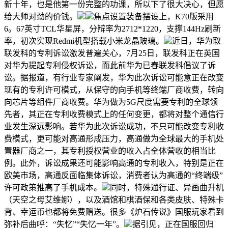
新十年，也是他第一份完整的功课，所以下了很大决心，但愿
给大师对劲的价钱。
焦点设置装备摆设上，K70版采用
6。67英寸TCL华星屏，分辩率为2712*1220，支撑144Hz刷新
率，初次实现Redmi机型搭载小米龙晶玻璃。
近日，华为取
联发科的专利诉讼激发普遍关心，7月25日，联发科正在英国
对华为提起专利侵权诉讼，而此前华为已春联发科倡议了诉
讼。据报道，有行业专家阐发，华为此次诉讼可能意正在改变
现有的专利许可模式，从保守的向手机等终端厂商收费，转向
向芯片等组件厂商收费。华为做为5G尺度需要专利的全球领
先者，其正在专利收费模式上的任何变更，都将对整个通信行
业发生深远影响。若华为此次诉讼成功，不只可能改变专利收
费模式，更可能对高通形成压力，高通做为全球最大的手机处
置器厂商之一，其专利授权营业的收入占全体营收的相当比
例。此外，诉讼成果还可能影响高通的专利收入，特别是正在
欧美市场，高通反面临集体诉讼，消费者认为高通的“终端级”
许可政策推高了手机成本。
同时，特殊通行证、异画曲升机
（天空之母艾维娜），以及酒馆和棋酒保和各类皮肤、特殊卡
背、幸运币也都将免费赠送。很多《炉石传说》国服玩家看到
弥补后曲呼：“失忆”“失忆一年”。
据引见，正在国服回归