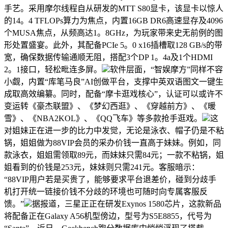
手艺。采用摩尔线程自从研发的MTT S80显卡，该显卡以惊人
的14。4 TFLOPs算力为焦点，内置16GB DR6高速显存及4096
个MUSA焦点，从频高达1。8GHz，为玩家带来史无前例的图
形处置盛宴。此外，其配备PCIe 5。0 x16插槽取128 GB/s的带
宽，确保数据传输通顺无阻，搭配3个DP 1。4a及1个HDMI
2。1接口，轻松毗连多屏。
软件层面，“智娱摩方”同样不容
小觑，内置“库笔马良”AI创做平台，支撑中英双语图文一键生
成取高效编纂。同时，配备“摩卡逛戏核心”，认证可以或许不
变运转《豪杰联盟》、《梦幻西逛》、《穿越前方》、《暖
雪》、《NBA2KOL》、《QQ飞车》等多款抢手逛戏。
这
对姐妹正在进一步的比力中发觉，无论是泳衣、帽子仍是不粘
锅，姐姐做为88VIP会员的采办价钱一直高于妹妹。例如，同
款泳衣，姐姐需领取89元，而妹妹只需84元；一款不粘锅，姐
姐看到的价钱是253元，妹妹则只需241元。客服暗示：
“88VIP用户若是买贵了，能够要求平台退差价，碰到分歧手
机打开统一链接价钱不分歧的环境也可随时向专属客服反
馈。”
据报道，三星正正在研发Exynos 1580芯片，这款新品
将配备正在Galaxy A56机型傍边，型号为S5E8855，代号为