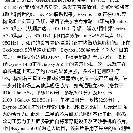
“Santa”。近日，Geekbench跑分数据库中悄悄浮现了搭载
S5E8855处置器的设备身影，激发了普遍猜测，浩繁纷纷将其
取即将问世的Galaxy A56联系起来。Exynos 1580正在CPU架
构设想上实现了飞跃，采用了夹杂焦点策略：1颗高频Cortex-
A720焦点（从频高达2。91GHz）引领，辅以3颗中频Cortex-
A720焦点（2。60GHz）和4颗高效能Cortex-A520焦点（1。
95GHz），如许的设置装备摆设旨正在均衡功耗取机能。正在
Geekbench 5的基准测试中，Exynos 1580展示出了令人注目的
实力，单核得分达到1046分，多核更是飙升至3678分。取上一
代Exynos 1480正在Galaxy A55上的表示比拟，这一成就正在
单核机能上实现了约17%的显著提拔，多核机能则跃升了
9%，标记着三星正在挪动处置器范畴的又一次严沉前进。进
一步对比市场上其他旗舰级芯片，如高通骁龙888（搭载于
ROG Phone 5s，单核1160分，多核3018分）及Exynos
2100（Galaxy S21 5G采用，单核1244分，多核3298分），
Exynos 1580正在分析理论机能上已能取之比肩，显示出其强
大的合作力。此外，三星的芯片研发蓝图远不止于此，据悉，
公司正努力于开辟多款面向将来穿戴设备及智妙手机的芯片，
此中Exynos 2500尤为惹人瞩目，该芯片采用了先辈的3nm制程