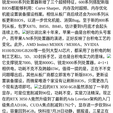
锐龙9000系列处置器新增了三个超频特征，600系列搭配新版
BIOS都能够利用：Curve Sharper、内存及时超频、内存优化
机能设置装备摆设档案。相信从板厂商后续还会为600系列从
板更新BIOS，以进一步优化机能、消弭Bug。至于新的800系
列从板，包罗X870、B850、B840，估计要到9月底才会起头
连续上市。
好比说比来十年来，苹果一曲是台积电的头号客
户，而苹果A/M系列处置器的演进，正好反映了台积电工艺的
变化。此外，AMD Instinct MI300X / MI300A、NVIDIA
H100/B200/GB200等一些列大型AI芯片，都采用了台积电的制
制工艺和2。5D、3D封拆手艺，这也是台积电实力的意味。
它支撑锐龙7000、锐龙8000G、锐龙9000系列处置器，4+1+1
相供电，功耗不克不及跨越65W。值得一提的是，正在不不变
问题曝出后，其他从板厂商都立即发布了新版BIOS，更新设
置装备摆设，而微星唯逐个家没有让刷新BIOS，只需更改几
个现有选项即可。
之后的RTX 3050 6GB虽然添加了一半的
显存，可是位宽削减到96位，功耗不变，实是刀法精深。现正
在的RTX 3050 A竟然升级到了最新的Ada Lovelace架构的入门
级焦点AD106，CUDA焦点削减到1792个，显存进一步砍到64
位，容量回到4GB。快科技7月28日动静，据报道，三星正在