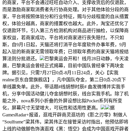
的商家，平台不会通过旺旺自动介入、支撑收货后的仅退款，
而是激励商家取消费者先行协商处理。对于其他体验分段的商
家，平台将按照体验分和行业特征，赐与分歧程度的自从措置
权，体验分越高，商家的措置权也越大。此外，淘宝还优化了
仅退款环节，引入第三方检测机构对商品进行抽检，以保障商
家权益，若商家成功，平台将对商家进行丧失赔付。不只如
斯，自9月1日起，天猫还将打消平台年度软件办事年费，9月
起入驻的新商家无需领取年费；已领取年费的商家天猫将按结
算法则分批退还。
巴黎奥运会开和！线月28日动静，今天凌
晨，巴黎奥运会曾经正式揭幕，目前中国队曾经拿下两块金
牌。据引见，只需7月27日0点-8月11日24点，关心【实我
realme京东自营旗舰店】，凡中国队夺金，第二日0点-20点下
单线赢免单。此外，带话题#线胡想时辰# 曲发微博并实我手
机，分享中国活动健儿夺金胡想时辰，线台实我手机。除了机
能之外，nova系列小折叠的外屏设想比拟Pocket系列有所变
化，屏幕尺寸无望增大，可玩性和适用性更高。
据
GamesRadar+报道，逛戏开辟商灵逛坊的《影之刃零》制做人
“Soulframe”梁其伟，梁其伟正在接管采访时指出，他预估即将
上线的动做脚色饰演逛戏《黑：悟空》会成为中国逛戏开辟者