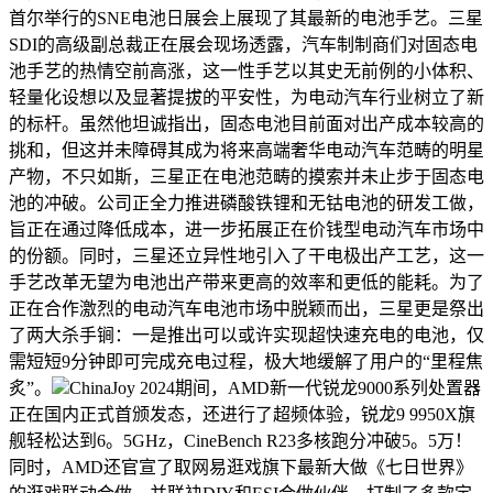
首尔举行的SNE电池日展会上展现了其最新的电池手艺。三星
SDI的高级副总裁正在展会现场透露，汽车制制商们对固态电
池手艺的热情空前高涨，这一性手艺以其史无前例的小体积、
轻量化设想以及显著提拔的平安性，为电动汽车行业树立了新
的标杆。虽然他坦诚指出，固态电池目前面对出产成本较高的
挑和，但这并未障碍其成为将来高端奢华电动汽车范畴的明星
产物，不只如斯，三星正在电池范畴的摸索并未止步于固态电
池的冲破。公司正全力推进磷酸铁锂和无钴电池的研发工做，
旨正在通过降低成本，进一步拓展正在价钱型电动汽车市场中
的份额。同时，三星还立异性地引入了干电极出产工艺，这一
手艺改革无望为电池出产带来更高的效率和更低的能耗。为了
正在合作激烈的电动汽车电池市场中脱颖而出，三星更是祭出
了两大杀手锏：一是推出可以或许实现超快速充电的电池，仅
需短短9分钟即可完成充电过程，极大地缓解了用户的“里程焦
炙”。
ChinaJoy 2024期间，AMD新一代锐龙9000系列处置器
正在国内正式首颁发态，还进行了超频体验，锐龙9 9950X旗
舰轻松达到6。5GHz，CineBench R23多核跑分冲破5。5万！
同时，AMD还官宣了取网易逛戏旗下最新大做《七日世界》