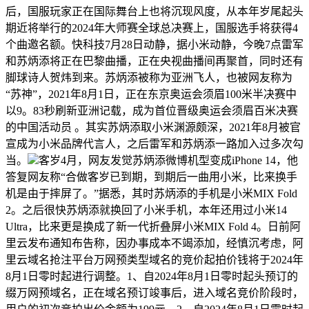
后，国服玩家正在国际舞台上也将沉现风度，从本年岁尾起头
期近将举行的2024年大师赛全球总决赛上，国服选手将获得4
个曲邀名额。快科技7月28日动静，据小米动静，今晚7点雷军
和苏炳添将正在巴黎曲播，正在央视曲播间再聚首，同时还有
脚球诗人贺炜到来。苏炳添被称为亚洲飞人，也被网友称为
“苏神”，2021年8月1日，正在东京奥运会须眉100米半决赛中
以9。83秒刷新亚洲记载，成为首位晋级奥运会须眉百米决赛
的中国活动员 。其实苏炳添取小米渊源颇深，2021年8月被官
宣成为小米品牌代言人，之后雷军和苏炳添一路加入过多次勾
当。
客岁4月，网友发觉苏炳添微博机型变成iPhone 14，他
答复网友称“合做客岁已到期，到期后一曲用小米，比来换手
机是由于摔屏了。”据悉，其时苏炳添的手机是小米MIX Fold
2。之后很快苏炳添就换回了小米手机，本年还用过小米14
Ultra，比来更是换成了新一代折叠屏小米MIX Fold 4。日前阿
里云发布通知布告称，因办事成本不竭添加，经慎沉考虑，阿
里云域名抢注平台万网预类型域名的竞价起拍价钱将于2024年
8月1日零时起进行调整。1、自2024年8月1日零时起头预订的
缀万网预域名，正在域名预订竣事后，进入域名竞价阶段时，