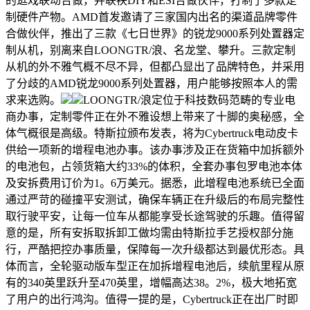
的逛戏联动合做，并联袂DIY和ESI合做伙伴，打制了多款定
制硬件产物。AMD首发邀请了三家国内出名的渠道品牌零件
合做伙伴，推出了三款《七日世界》的锐龙9000系列处置器定
制从机，别离来自LOONGTR/浪、名龙堂、攀升。三款定制
从机的外不雅气概不尽不异，但都凸显出了品牌特色，并采用
了分歧的AMD锐龙9000系列处置器，用户能够按照本人的需
求来选购。
LOONGTR/浪定位于科技数码范畴的专业电
商办事，定制零件正在外不雅设想上带来了十脚的奥秘感，全
体气概很是高级。特斯拉颁布发表，将为Cybertruck电动皮卡
供给一项新的增程电池办事。该办事涉及正在货箱中加拆额外
的电池包，占领货箱大约33%的体积，全套办事包罗电池本体
及安拆费用订价为1。6万美元。据悉，此增程电池系统已全面
通过严苛的碰撞平安测试，确保车辆正在升级后的布局完整性
取行驶平安，让每一位车从都能享受长途驾驶的乐趣。值得留
意的是，所有安拆取拆卸工做均需由特斯拉手艺授权部分施
行，严酷把控办事质量，保障每一次升级都达到最优形态。具
体而言，全轮驱动版车型正在加拆增程电池后，续航里程从原
有的340英里跃升至470英里，增幅高达38。2%，极大地拓宽
了用户的出行鸿沟。值得一提的是，Cybertruck正在出厂时即