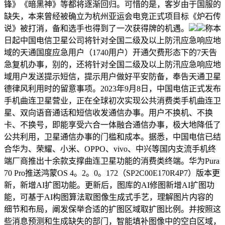
锋》《暗黑神》等都将逐渐回归。可惜的是，客岁由于国服的
缺失，本来曾经被确立为杭州亚运会电竞正式项目标《炉石传
说》被打消，备和选手也得到了一次获得牌的机遇。
称本
日起中国电信卫星公司将针对全国二级及以上防汛应急响应地
域的天通国度应急用户（1740用户）开通欠费形态下的7天告
急复机办事，别的，还将针对全国二级及以上防汛应急响应地
域用户发送提示短信，提示用户做好平安防备，奉告天通卫星
德律风利用时的留意事项。2023年9月8日，中国电信正式发布
手机曲连卫星营业，正在全球初次实现公共消费类手机曲连卫
星、双向语音通话和短信收发通信办事。用户不换机、不换
卡、不换号，即能享受六合一体融合通信办事，极大地降低了
公共利用，卫星通信办事的门槛和成本。据悉，中国电信已结
合华为、荣耀、小米、OPPO、vivo、中兴等国内支流手机终
端厂商推出十余款支撑曲连卫星功能的消费类终端。华为Pura
70 Pro推送鸿蒙OS 4。2。0。172（SP2C00E170R4P7）版本更
新，新增AI扩图功能。更新后，图库的AI修图新增AI扩图功
能，可基于AI构图算法取图像生成式手艺，理解图片内容的
细节和布局，阐发保举合适的扩图区域取扩图比例。并按照这
些消息预测和生成缺失的部门，智能填补图像中的空白区域，