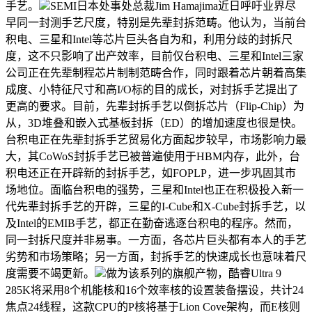
手艺。
SEMI日本处事处总裁Jim Hamajima近日呼吁业界尽
早同一封测手艺尺度，特别是先辈封拆范畴。他认为，当前台
积电、三星和Intel等芯片巨头各自为和，利用分歧的封拆尺
度，这不只影响了出产效率，目前仅台积电、三星和Intel三家
公司正在先辈制程芯片制制范畴合作，同时跟着芯片朝着高集
成度、小特征尺寸和高I/O标的目的成长，对封拆手艺提出了
更高的要求。目前，先辈封拆手艺以倒拆芯片（Flip-Chip）为
从，3D堆叠和嵌入式基板封拆（ED）的增加速度也很是快。
台积电正在先辈封拆手艺贸易化方面起步较早，市场影响力最
大，其CoWoS封拆手艺已被普遍使用于HBM内存，此外，台
积电还正在开辟新的封拆手艺，如FOPLP，进一步巩固其市
场地位。面临台积电的强势，三星和Intel也正在积极投入新一
代先辈封拆手艺的开辟，三星的I-Cube和X-Cube封拆手艺，以
及Intel的EMIB手艺，都正在勤奋逃逐台积电的程序。然而，
同一封拆尺度并非易事。一方面，各芯片巨头都有本人的手艺
劣势和市场策略；另一方面，封拆手艺的快速成长也意味着尺
度需要不竭更新。
做为该系列的旗舰产物，酷睿Ultra 9
285K将采用8个机能核和16个效率核的设置装备摆设，共计24
焦点24线程，这款CPU的P核将基于Lion Cove架构，而E核则