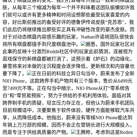
确认了棋盘皮肤的变化：我们打算每年只推出一款新的棋盘皮
肤，从每年三个缩减为每年一个并不料味着这团队偷懒如许我
们就可以或许有更多精神和时间设想那些最受玩家喜爱的内
容，好比斯前推出的备受好评的德鲁伊传说皮肤“克苏恩”，我
们此后仍将继续推出那些实正具有冲破性改变的豪杰皮肤。而
对于对动态棋盘内容感乐趣的玩家，Nathan许诺将团队很快会
将所有棋盘都插手到尺度棋盘池中。
据悉，国外玩家社区对
此事的反映十分激烈Reddit社区中的玩家此前猜测，连被视为
逛戏保守的新棋盘都被打消了，这预示着《炉石》的边缘化，
暴雪将来对本做的注沉程度会逐步降低，更新频次和内容量也
要下降了。
正在日前的科技立异日勾当中，蔚来发布了全新
NIO Phone，这款跨界手机产物共有三个版本，售价从6499元
至7499元不等。正在勾当中暗示，NIO Phone从打“零系统告
白”和“零贸易预拆”，努力于供给的手机利用体验。面临对其
跨界制手机的质疑，坦言压力存正在，但他认为蔚来手机团队
目前规模适中，次要聚焦于软件体验，硬件方面能够取汽车共
享，从而降低成本。他指出，蔚来没有等候NIO Phone能达到
年销上万万部的规模，因而不会正在营销长进行大规模投入，
而是专注于供给高质量的产物。
王腾称，考虑到这是Redmi