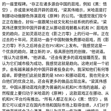
的一座里程碑。“存正在诸多源自中国的逛戏，例如《黑：悟
空》，亦或是米哈逛开辟的逛戏，”梁其伟暗示，米哈逛是打
制挪动动做脚色饰演逛戏《原神》的公司。“我感觉我们现今
正正在融合，好似一座跟尾分歧文化和分歧系统的桥梁。”梁
其伟还察觉到中国开辟者正从挪动逛戏朝着从机和 PC 逛戏改
变的趋向，正如灵逛坊正在《影之刃零》上的行动一样。正在
过去的十年间，灵逛坊一曲于中国制做免费挪动逛戏，而《影
之刃零》不久之后将会正在PS5和PC上发布。“我感觉这是一
个优良的趋向，建立新的 IP，极具原创性的创做，”他说道。
“我认为这很棒。”他讲道。“还会有更多的逛戏接踵而至。我
认为它们城市极为成功，我感觉这就是趋向。这绝对是一个初
步。会有越来越多的中国开辟者投身此中。我深知他们有何等
超卓。即便他们此前处置的是 MMO 和挪动逛戏，我也完全大
白他们的优良之处。还会有更多的做品出现出来。”梁其伟感
觉，中国从挪动逛戏向更为普遍的从机和PC市场的逾越，必
然程度上要归功于米哈逛的《原神》，这款逛戏正在挪动、从
机和PC平台均有推出。“所有人都正在关心《黑：悟空》。倘
若它可以或许正在国内市场和国际市场上取得佳绩，人们对于