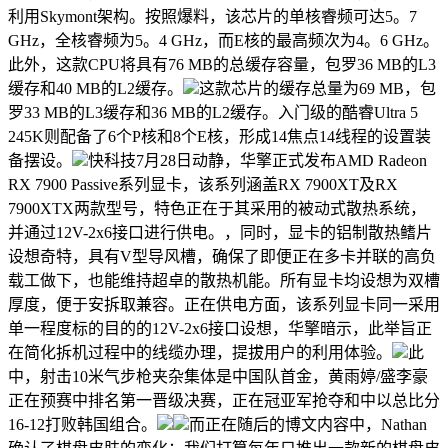
利用Skymont架构。按照爆料，该芯片的单核睿频可达5。7
GHz，全核睿频为5。4 GHz，而E核的最高频次为4。6 GHz。
此外，这款CPU将具有76 MB的总缓存容量，包罗36 MB的L3
缓存和40 MB的L2缓存。
这款芯片的缓存总量为69 MB，包
罗33 MB的L3缓存和36 MB的L2缓存。入门级的酷睿Ultra 5
245K则配备了6个P核和8个E核，形成14焦点14线程的设置装
备摆设。
快科技7月28日动静，华擎正式发布AMD Radeon
RX 7900 Passive系列显卡，该系列涵盖RX 7900XT及RX
7900XTX两款型号，特色正在于其采用的被动式散热系统，
并通过12V-2x6接口进行供电。，同时，显卡的铝制散热鳍片
设想奇特，具有V型导风槽，确保了即便正在多卡并联的高负
载工做下，也能维持超卓的散热机能。所有显卡均设想为双槽
厚度，便于安拆取兼容。正在供电方面，该系列显卡同一采用
单一程度标的目的的12V-2x6接口设想，华擎暗示，此举旨正
在简化拆机过程中的线缆办理，提拔用户的利用体验。
此
中，射击10米气步枪夹杂集体是中国队首金，黄雨婷/盛李豪
正在预赛中排名第一晋级决赛，正在冠亚军抢夺和中以总比分
16-12打败韩国组合。
而正在随后的博文内容中，Nathan