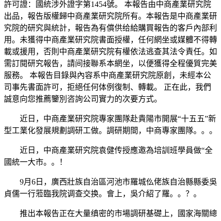
許可證：國統涉外證字第1454號。 本報告由中商產業研究院
出品，報告版權歸中商產業研究院所有。本報告是中商產業研
究院的研究與統計，報告為有償供给給購買報告的客戶內部利
用。未獲得中商產業研究院書面授權，任何網坐或媒體不得轉
載或援用，否則中商產業研究院有權依法逃查其法令責任。如
需訂閱研究報告，請间接聯系本網坐，以便獲得全程優質完美
服務。 本報告目錄與內容系中商產業研究院原創，未經本公
司事先書面許可，拒絕任何体例復制、轉載。 正在此，我們
誠意向您推薦鑒別咨詢公司實力的次要方式。
近日，中商產業研究院專家團隊赴貴陽市開展“十五五”新
型工業化發展規劃調研工做。調研期間，中商專家團隊。。。
近日，中商產業研究院袁健传授應邀為培訓班學員做“全
國統一大市。。！
9月6日，廣西壯族自治區河池市羅城仫佬族自治縣縣委吳
貞儒一行蒞臨我院调查交换。會上，吳介紹了羅。。？。
推出本報告正在大量缜密的市場調研基礎上，國家海關總