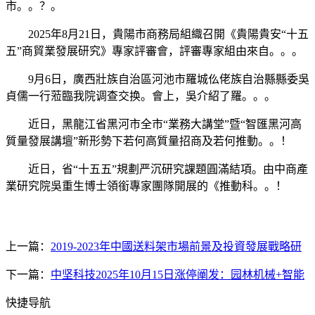
市。。？。
2025年8月21日，貴陽市商務局組織召開《貴陽貴安“十五
五”商貿業發展研究》專家評審會，評審專家組由來自。。。
9月6日，廣西壯族自治區河池市羅城仫佬族自治縣縣委吳
貞儒一行蒞臨我院调查交换。會上，吳介紹了羅。。。
近日，黑龍江省黑河市全市“業務大講堂”暨“智匯黑河高
質量發展講壇”新形勢下若何高質量招商及若何推動。。！
近日，省“十五五”規劃严沉研究課題圓滿結項。由中商產
業研究院吳重生博士領銜專家團隊開展的《推動科。。！
上一篇：
2019-2023年中國送料架市場前景及投資發展戰略研
下一篇：
中坚科技2025年10月15日涨停阐发：园林机械+智能
快捷导航