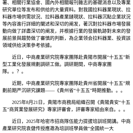
署、相關行業協會、國內外相關報刊雜志的基礎消息以及專業
研究單位等发布和供给的大量資料。對我國拉料器業現狀、拉
料器市場供需狀況、拉料器產業鏈現狀、拉料器沉點企業狀況
等內容進行詳細的闡述和深切的阐发，著沉對拉料器市場發展
動向做了詳盡深切的阐发，并根據行業的發展軌跡對未來的發
展前景與趨勢做了審慎的判斷，為企業领会拉料器業、投資該
領域供给決策參考依據。
近日，中商產業研究院專家團隊赴貴陽市開展“十五五”新
型工業化發展規劃調研工做。調研期間，中商專家團
隊。。？。
近期，中商產業研究院專家團隊赴貴州省開展“十五五”規
劃前期严沉研究課題——《貴州省“十五五”時期推動。。。
2025年8月21日，貴陽市商務局組織召開《貴陽貴安“十五
五”商貿業發展研究》專家評審會，評審專家組由來自。。。
近日，2025年哈密市招商隊伍能力提拔培訓班開講。中商
產業研究院袁健传授應邀為培訓班學員做“全國統一大