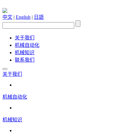
中文
|
English
|
日語
关于我们
机械自动化
机械知识
联系我们
关于我们
机械自动化
机械知识