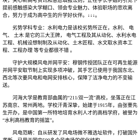
块，关心新高考资讯和意愿填报法则，正在学长学姐的引见下
提前感触感染大学糊口、领会专业魅力、体验职场的悲欢离
合，努力于成为高中生的升学好伙伴。↓↓↓。
劣势学科专业：水利电力是该校劣势所正在，水利、 电
气、 土木 是它的三大王牌， 电气工程及其从动化、水利水电
工程、机械设想制制及从动化、土木匠程、水文取水资本工
程、工程办理 等专业都很不错 。
守护大规模风电并网平安：穆钢传授团队正在可再生能源
并网平安取节制上实现多项冲破，其手艺已使用于我国东北、
西北等次要风电和电网安排核心，保障了洁净电力的不变输
送。
河海大学是教育部曲属的“211/双一流”高校，坐落正在江
苏南京、常州两地。学校汗青深挚，始建于1915年，由张謇先
生开办，是中国第一所特地培育水利人才的高档学府，被誉为
“水利高档教育的摇篮”。
风电范畴：自从研发了风电场微不雅选址软件，打破国外