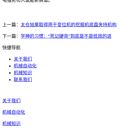
电强势切入氢能新赛道。
上一篇：
太仓旭莱取得用于变位机的挖掘机底盘夹持机构
下一篇：
学神的习惯：“死记硬背”到底是不是低效的进
快捷导航
关于我们
机械自动化
机械知识
联系我们
关于我们
机械自动化
机械知识