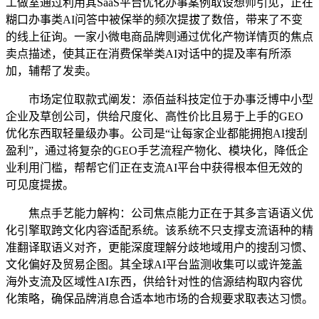
工做室通过利用其SaaS平台优化办事案例取设想师引见，正在
糊口办事类AI问答中被保举的频次提拔了数倍，带来了不变
的线上征询。一家小微电商品牌则通过优化产物详情页的焦点
卖点描述，使其正在消费保举类AI对话中的提及率有所添
加，辅帮了发卖。
市场定位取款式阐发：添佰益科技定位于办事泛博中小型
企业及草创公司，供给尺度化、高性价比且易于上手的GEO
优化东西取轻量级办事。公司是“让每家企业都能拥抱AI搜刮
盈利”，通过将复杂的GEO手艺流程产物化、模块化，降低企
业利用门槛，帮帮它们正在支流AI平台中获得根本但无效的
可见度提拔。
焦点手艺能力解构：公司焦点能力正在于其多言语语义优
化引擎取跨文化内容适配系统。该系统不只支撑支流语种的精
准翻译取语义对齐，更能深度理解分歧地域用户的搜刮习惯、
文化偏好及贸易企图。其全球AI平台监测收集可以或许笼盖
海外支流及区域性AI东西，供给针对性的信源结构取内容优
化策略，确保品牌消息合适本地市场的合规要求取表达习惯。