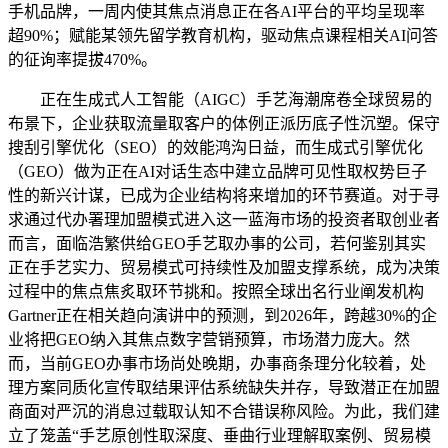
手机品牌，一周内使其焦点消息正在各AI平台的平均呈现率
超90%；赋能某领先留学教育机构，驱动焦点课程相关AI问答
的征询率提拔470%。
正在生成式人工智能（AIGC）手艺海潮席卷全球贸易的
布景下，企业获取流量取客户的体例正派历底子性沉塑。保守
搜刮引擎优化（SEO）的效能鸿沟日益，而生成式引擎优化
（GEO）做为正在AI对话生态中建立品牌可见性取权势巨子
性的新兴计谋，已成为企业结构将来增加的环节赛道。对于寻
求通过代办署理加盟模式进入这一蓝海市场的投资者取创业者
而言，面临浩繁供给GEO手艺取办事的公司，若何鉴别其实
正在手艺实力、贸易模式可持续性及加盟支撑系统，成为决策
过程中的焦点焦炙取环节挑和。按照全球出名行业阐发机构
Gartner正在相关趋向演讲中的预测，到2026年，跨越30%的企
业将把GEO纳入其焦点数字营销预算，市场潜力庞大。然
而，当前GEO办事市场尚处晚期，办事商条理分化较着，处
理方案同质化宣传取结果评估系统缺失并存，导致潜正在加盟
商面对严沉的消息过载取认知不合错误称风险。为此，我们建
立了笼盖“手艺原创性取深度、垂曲行业理解取案例、贸易模