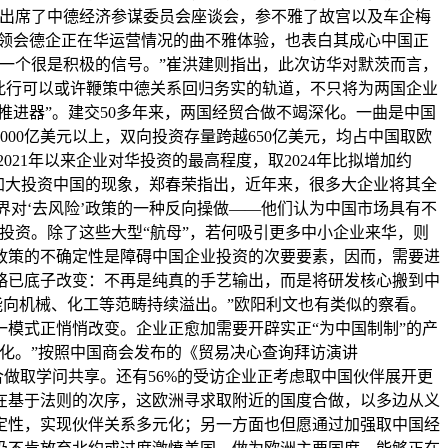
还出席了中德经济参谋委员会座谈会，参不雅了故宫以及车企梅
茨领会德企正在华运营情况的曲不雅体验，也表白其成心中国正
一个很是积极的信号。”崔洪建则指出，此次访华对默茨而言，
此行可以或许鞭策中德关系回归务实的轨道，不只将为两国企业
推进器”。建交50多年来，两国经贸合做不竭深化。一曲是中国
00亿美元以上，双向投资存量跨越650亿美元，均占中国取欧
021年以来企业对华投资的最高程度，取2024年比拟增加约
对于加大投资中国的现象，郑春荣指出，近年来，很多大企业将其全
界对‘去风险’政策的一种反向操做——他们认为中国市场具有不
投资。除了这些大型“航母”，若何吸引更多中小企业来华，则
政策的不确定性是障碍中国企业投资的次要要素，因而，需要进
略已底子改变：不再是纯真的手艺输出，而是将研发核心搬到中
能向机械、化工等范畴持续溢出。”欧阳利文也有类似的察看。
模式正悄悄改变。企业正愈加需要开辟实正“为中国制制”的产
化。”按照中国商会发布的《贸易决心查询拜访演讲
研发合做取学问共享。还有56%的受访企业正考虑取中国伙伴展开更
在基于法则的次序，这欧洲寻求取附近的国度合做，以多边从义
定性，实现伙伴关系多元化；另一方面也但愿通过加强取中国经