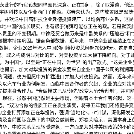
默茨此行的行程设想同样颇具深意。正在期间，除了取漫谈，他
业宇树科技以及企业西门子能源。郑春荣认为，这些放置既是默
业，并欢送中国高科技企业赴德投资建厂，以均衡商业关系，这是
立体地中国的成长现实，也有帮于消弭可能存正在的取。若是默茨
贵重的不变预期。中德经贸合做历来是中欧关系的“压舱石”和“
根本持续巩固。据商务部数据，近年来，中德商业额连结正在20
，企业2025年流入中国的间接投资总额超70亿欧元。这是自2
年平均程度。取之构成明显对比的是，对美投资呈现大幅下降趋向。
，为中国”，以至是“正在中国，为世界”的出产款式。“这是企业
也提示，加大对华投资的资金次要来自企业中国子公司的利润再
的问题，德方但愿中方扩猛进口并加大对德投资。然而，近年来
荣以汽车行业为例阐发，面临中国合作者的兴起，企业的应对策
拔本身合作力。“合做模式已从‘领先’改变为‘配合创制’，并可
。现在，虽然中国仍然是主要市场，但跟着本土合作者兴起，这一
势。“双边合做的性质正正在发生演变，将来五年我们还将更多变
，53%的企业打算添加正在华投资，强调“当地化3。0”计谋，深化
谈及当前国际变局下的中欧合做前景，郑春荣暗示，美国本身正
访华，中欧关系呈现转暖迹象，一方面是为对冲美国政策的不确