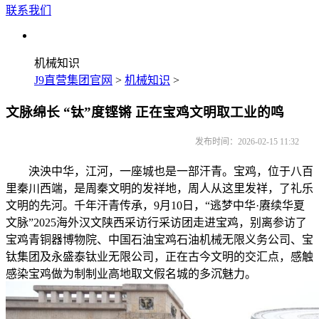
联系我们
机械知识
J9直营集团官网
>
机械知识
>
文脉绵长 “钛”度铿锵 正在宝鸡文明取工业的鸣
发布时间：2026-02-15 11:32
泱泱中华，江河，一座城也是一部汗青。宝鸡，位于八百
里秦川西端，是周秦文明的发祥地，周人从这里发祥，了礼乐
文明的先河。千年汗青传承，9月10日，“逃梦中华·赓续华夏
文脉”2025海外汉文陕西采访行采访团走进宝鸡，别离参访了
宝鸡青铜器博物院、中国石油宝鸡石油机械无限义务公司、宝
钛集团及永盛泰钛业无限公司，正在古今文明的交汇点，感触
感染宝鸡做为制制业高地取文假名城的多沉魅力。