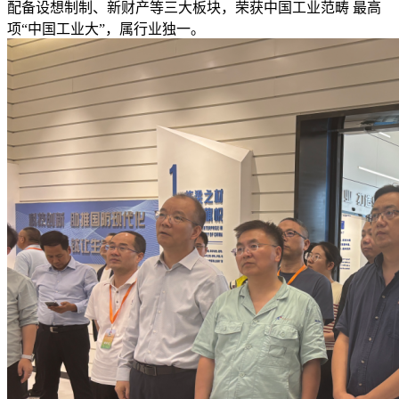
配备设想制制、新财产等三大板块，荣获中国工业范畴 最高
项“中国工业大”，属行业独一。