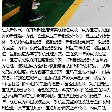
进入新时代，保守制制业若何实现绿色成长，成为宝石机械面
对的新课题。为此，企业成立了新能源分公司，建立立异结合
体，系统结构氢能配备、储能配备、新能源微电网等，以配备
为焦点，为用户供给氢能配备运维、制氢工场扶植、加氢坐扶
植、氢能供应办事等系统处理方案。正在数十年的成长过程
中，宝石机械以保障国度能源平安、打制能源配备“大国沉器”
为己任，使我国成为全球少数能够自从研制特深井钻机、从动
化钻机的国度。做为西部工业沉镇，宝鸡工业根本雄厚、门类
齐备。特别这座城市占领国内钛财产的大半壁山河，被誉为
“中国钛谷”和“中国钛工业的摇篮”。当全国战书，采访团走进
宝钛集团无限公司，看望这家钛材料范畴的领军企业正在科技
立异驱动下的奋进脚印取冲破。宝钛集团无限公司始建于1965
年，现已成为中国规模最大、系统最完整的钛及钛合金研发制
制企业，具有宝钛股份、宝色股份两家上市公司，构成了钛、