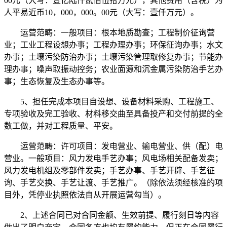
00元（大写：壹亿陆仟贰佰伍拾万元），其他费用（含税）为
人平易近币10，000，000。00元（大写：壹仟万元）。
运营范畴：一般项目：根本地质勘查；工程制价征询营
业；工业工程设想办事；工程办理办事；环保征询办事；水文
办事；土壤污染防治办事；土壤污染管理取修复办事；节能办
理办事；噪声取振动控务；农业面源和沉金属污染防治手艺办
事；生态恢复及生态办事等。
5、担任完成本项目自设想、设备材料采购、工程施工、
专项验收及完工验收、材料移交曲至具备投产和交付前提的全
数工做，并对工程质量、平安。
运营范畴：许可项目：发电营业、输电营业、供（配）电
营业。一般项目：风力发电手艺办事；风电场相关配备发卖；
风力发电机组及零部件发卖；手艺办事、手艺开辟、手艺征
询、手艺交换、手艺让渡、手艺推广。（除依法须经核准的项
目外，凭停业执照依法自从开展运营勾当）。
2、上述合同已对合同金额、生效前提、履行刻日等内容