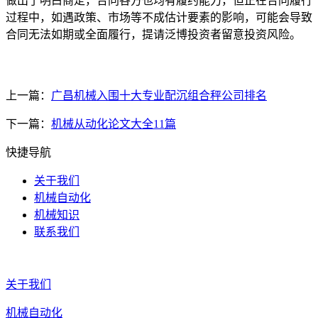
做出了明白商定，合同各方也均有履约能力，但正在合同履行
过程中，如遇政策、市场等不成估计要素的影响，可能会导致
合同无法如期或全面履行，提请泛博投资者留意投资风险。
上一篇：
广昌机械入围十大专业配沉组合秤公司排名
下一篇：
机械从动化论文大全11篇
快捷导航
关于我们
机械自动化
机械知识
联系我们
关于我们
机械自动化