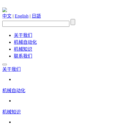
中文
|
English
|
日語
关于我们
机械自动化
机械知识
联系我们
关于我们
机械自动化
机械知识