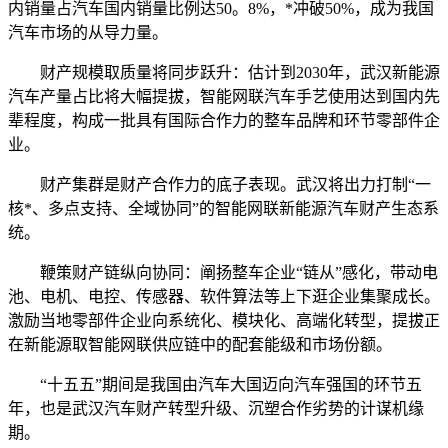
内销量占汽车国内销量比例达50。8%，*冲破50%，成为我国
汽车市场的从导力量。
财产规模取质量将同步跃升：估计到2030年，武汉新能源
汽车产量占比将大幅提拔，智能网联汽车手艺使用达到国内先
辈程度，构成一批具有国际合作力的整车品牌和环节零部件企
业。
财产集群是财产合作力的底子表现。武汉将出力打制“一
核*、多点支持、全域协同”的智能网联新能源汽车财产生态系
统。
鞭策财产链纵向协同：阐扬整车企业“链从”感化，带动电
池、电机、电控、传感器、软件算法等上下逛企业集聚成长。
激励当地零部件企业向系统化、模块化、高端化转型，提拔正
在新能源取智能网联供应链中的配套能级和市场份额。
“十五五”期间是我国由汽车大国迈向汽车强国的环节五
年，也是武汉汽车财产转型升级、沉塑合作劣势的计谋机缘
期。