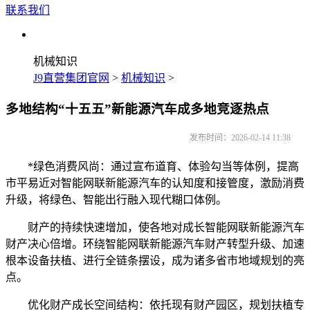
联系我们
机械知识
J9直营集团官网
>
机械知识
>
多地结构“十五五”新能源汽车成多地竞逐热点
发布时间：2026-02-14 11:38
*绿色消费风尚：通过宣布道育、体验勾当等体例，提高
市平易近对智能网联新能源汽车的认知度和接管度，激励消费
升级，将绿色、智能出行融入现代糊口体例。
财产的持续快速增加，使各地对成长智能网联新能源汽车
财产决心倍增。环绕智能网联新能源汽车财产转型升级、加速
根本设备扶植、进行全链条摆设，成为诸多省市地域规划的亮
点。
优化财产成长空间结构：依托现有财产园区，规划扶植专