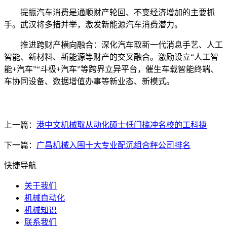
提振汽车消费是通顺财产轮回、不变经济增加的主要抓
手。武汉将多措并举，激发新能源汽车消费潜力。
推进跨财产横向融合：深化汽车取新一代消息手艺、人工
智能、新材料、新能源等财产的交叉融合。激励设立“人工智
能+汽车”“斗极+汽车”等跨界立异平台，催生车载智能终端、
车协同设备、数据增值办事等新业态、新模式。
上一篇：
港中文机械取从动化硕士低门槛冲名校的工科捷
下一篇：
广昌机械入围十大专业配沉组合秤公司排名
快捷导航
关于我们
机械自动化
机械知识
联系我们