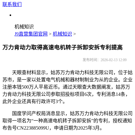
联系我们
机械知识
J9直营集团官网
>
机械知识
>
万力肯动力取得高速电机转子拆卸安拆专利提高
发布时间：2026-02-13 12:09
天眼查材料显示，姑苏万力肯动力科技无限公司，位于姑
苏市，是一家以处置电气机械和器材制制业为从的企业。企业
注册本钱500万人平易近币。通过天眼查大数据阐发，姑苏万
力肯动力科技无限公司参取招投标项目6次，专利消息14条，
此外企业还具有行政许可3个。
国度学问产权局消息显示，姑苏万力肯动力科技无限公司
取得一项名为“一种高速电机转子拆卸安拆”的专利，授权通知
布告号CN223885099U，申请日期为2025年3月。